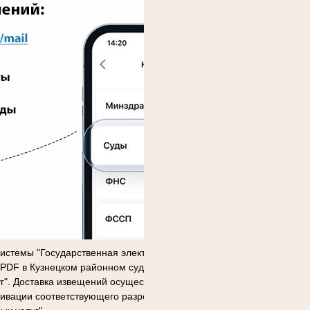
истемы "Государственная электронная почтовая схема" для
PDF в Кузнецком районном суде Пензенской области имеется
уг". Доставка извещений осуществляется исключительно при
ивации соответствующего разрешения в настройках личного