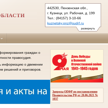
442530, Пензенская обл.,
г. Кузнецк, ул. Рабочая, д. 199
ОБЛАСТИ
Тел.: (84157) 3-10-66
kuznetsky.pnz@sudrf.ru
развернуть
информирования граждан о
упности правосудия.
ить информацию о движении
ом решений и приговоров.
Запросы ОПФР по постановлению
Правительства РФ от 28.06.2021 №
1037