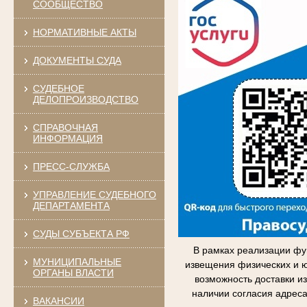
СООБЩЕСТВО
НОРМАТИВНЫЕ АКТЫ
ДОКУМЕНТЫ СУДА
СУДЕБНОЕ
ДЕЛОПРОИЗВОДСТВО
СПРАВОЧНАЯ
ИНФОРМАЦИЯ
ПРЕСС-СЛУЖБА
УПРАВЛЕНИЕ СУДЕБНОГО
ДЕПАРТАМЕНТА
СУДЫ СУБЪЕКТА РФ
В рамках реализации фу
МУНИЦИПАЛЬНЫЕ
извещения физических и ю
ОРГАНЫ ВЛАСТИ
возможность доставки и
наличии согласия адрес
ВАКАНСИИ